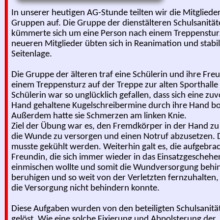
In unserer heutigen AG-Stunde teilten wir die Mitglieder 
Gruppen auf. Die Gruppe der dienstälteren Schulsanitäte
kümmerte sich um eine Person nach einem Treppensturz
neueren Mitglieder übten sich in Reanimation und stabil
Seitenlage.

Die Gruppe der älteren traf eine Schülerin und ihre Freu
einem Treppensturz auf der Treppe zur alten Sporthalle a
Schülerin war so unglücklich gefallen, dass sich eine zuvo
Hand gehaltene Kugelschreibermine durch ihre Hand boh
Außerdem hatte sie Schmerzen am linken Knie.

Ziel der Übung war es, den Fremdkörper in der Hand zu f
die Wunde zu versorgen und einen Notruf abzusetzen. D
musste gekühlt werden. Weiterhin galt es, die aufgebrac
Freundin, die sich immer wieder in das Einsatzgeschehen
einmischen wollte und somit die Wundversorgung behind
beruhigen und so weit von der Verletzten fernzuhalten, 
die Versorgung nicht behindern konnte.

Diese Aufgaben wurden von den beteiligten Schulsanität
gelöst. Wie eine solche Fixierung und Abpolsterung der 